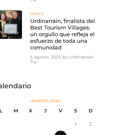
NOTAS
Urdinarrain, finalista del
Best Tourism Villages:
un orgullo que refleja el
esfuerzo de toda una
comunidad
6 agosto, 2025
by
Urdinarrain
Tur
alendario
AGOSTO 2026
L
M
X
J
V
S
D
1
2