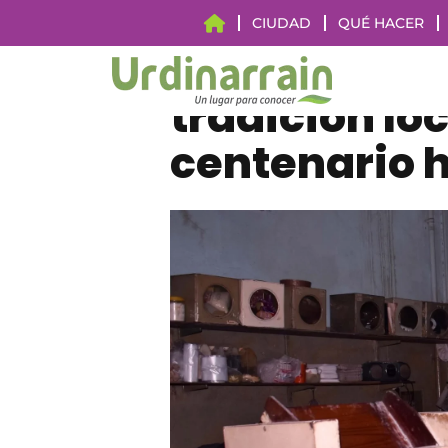
CIUDAD
QUÉ HACER
Panadería C
tradición loc
centenario h