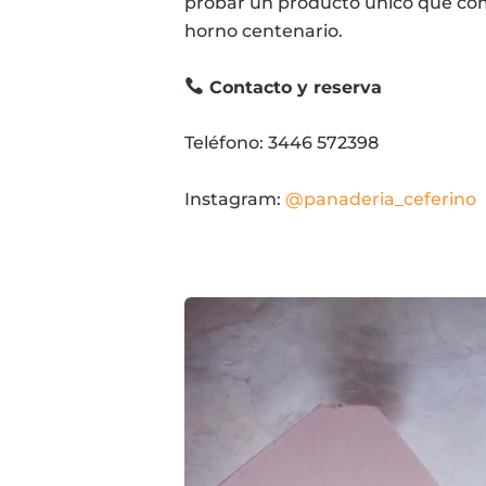
probar un producto único que comb
horno centenario.
Contacto y reserva
Teléfono: 3446 572398
Instagram:
@panaderia_ceferino