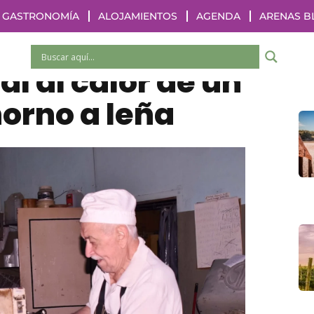
GASTRONOMÍA
ALOJAMIENTOS
AGENDA
ARENAS B
eferino:
al al calor de un
orno a leña