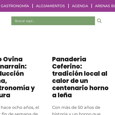
GASTRONOMÍA
ALOJAMIENTOS
AGENDA
ARENAS B
o Ovina
Panadería
narrain:
Ceferino:
ducción
tradición local al
na,
calor de un
tronomía y
centenario horno
ura
a leña
hace ocho años, el
Con más de 50 años de
 fin de semana de
historia y un horno que