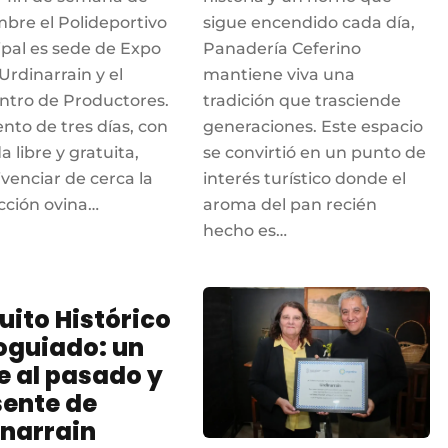
bre el Polideportivo
sigue encendido cada día,
pal es sede de Expo
Panadería Ceferino
Urdinarrain y el
mantiene viva una
tro de Productores.
tradición que trasciende
nto de tres días, con
generaciones. Este espacio
a libre y gratuita,
se convirtió en un punto de
ivenciar de cerca la
interés turístico donde el
cción ovina…
aroma del pan recién
hecho es…
uito Histórico
oguiado: un
e al pasado y
sente de
inarrain