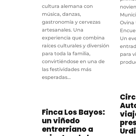
cultura alemana con
noviem
música, danzas,
Munici
gastronomía y cervezas
Ovina 
artesanales. Una
Encuen
experiencia que combina
Un eve
raíces culturales y diversión
entrad
para toda la familia,
para v
convirtiéndose en una de
produ
las festividades más
esperadas…
Circ
Aut
Finca Los Bayos:
viaj
un viñedo
pre
entrerriano a
Urd