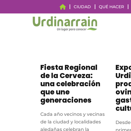
CIUDAD
QUÉ HACER
Fiesta Regional
Exp
de la Cerveza:
Urdi
una celebración
pro
que une
ovi
generaciones
gas
cult
Cada año vecinos y vecinas
de la ciudad y localidades
Desde 
aledañas celebran la
primer