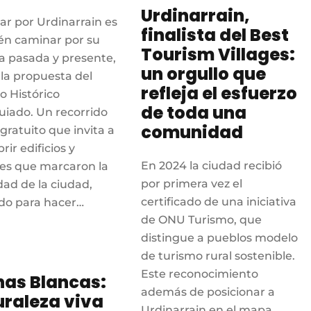
Urdinarrain,
r por Urdinarrain es
finalista del Best
én caminar por su
Tourism Villages:
ia pasada y presente,
un orgullo que
 la propuesta del
refleja el esfuerzo
to Histórico
de toda una
iado. Un recorrido
comunidad
 gratuito que invita a
rir edificios y
En 2024 la ciudad recibió
es que marcaron la
por primera vez el
dad de la ciudad,
certificado de una iniciativa
do para hacer…
de ONU Turismo, que
distingue a pueblos modelo
de turismo rural sostenible.
Este reconocimiento
nas Blancas:
además de posicionar a
uraleza viva
Urdinarrain en el mapa