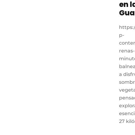
en l
Gua
https:
p-
conte
renas-
minuto
balnea
a disfr
sombra
vegeta
pensad
explor
esenci
27 kil