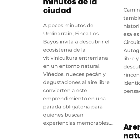
minutos de la
ciudad
Camina
tambi
A pocos minutos de
histor
Urdinarrain, Finca Los
esa es
Bayos invita a descubrir el
Circui
ecosistema de la
Autogu
vitivinicultura entrerriana
libre y
en un entorno natural.
descub
Viñedos, nueces pecán y
rincon
degustaciones al aire libre
identi
convierten a este
pensa
emprendimiento en una
parada obligatoria para
quienes buscan
experiencias memorables.…
Are
nat