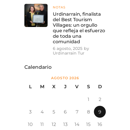
NOTAS
Urdinarrain, finalista
del Best Tourism
Villages: un orgullo
que refleja el esfuerzo
de toda una
comunidad
6 agosto, 2025
by
Urdinarrain Tur
Calendario
AGOSTO 2026
L
M
X
J
V
S
D
1
2
3
4
5
6
7
8
9
10
11
12
13
14
15
16