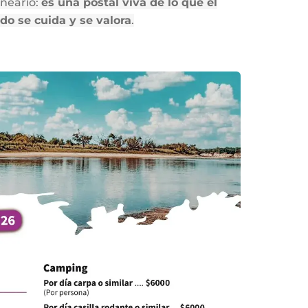
neario:
es una postal viva de lo que el
do se cuida y se valora
.