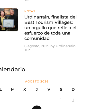
NOTAS
Urdinarrain, finalista del
Best Tourism Villages:
un orgullo que refleja el
esfuerzo de toda una
comunidad
6 agosto, 2025
by
Urdinarrain
Tur
alendario
AGOSTO 2026
L
M
X
J
V
S
D
1
2