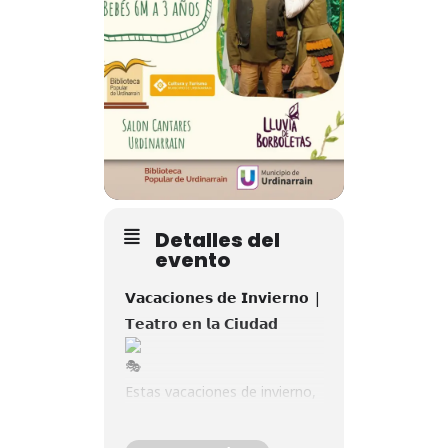
Detalles del
evento
𝗩𝗮𝗰𝗮𝗰𝗶𝗼𝗻𝗲𝘀 𝗱𝗲 𝗜𝗻𝘃𝗶𝗲𝗿𝗻𝗼 |
𝗧𝗲𝗮𝘁𝗿𝗼 𝗲𝗻 𝗹𝗮 𝗖𝗶𝘂𝗱𝗮𝗱
Estas vacaciones de invierno,
disfrutá de propuestas
teatrales para compartir en