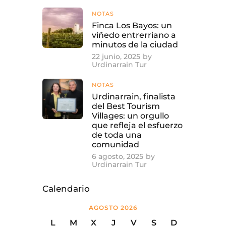
NOTAS
Finca Los Bayos: un
viñedo entrerriano a
minutos de la ciudad
22 junio, 2025
by
Urdinarrain Tur
NOTAS
Urdinarrain, finalista
del Best Tourism
Villages: un orgullo
que refleja el esfuerzo
de toda una
comunidad
6 agosto, 2025
by
Urdinarrain Tur
Calendario
AGOSTO 2026
L
M
X
J
V
S
D