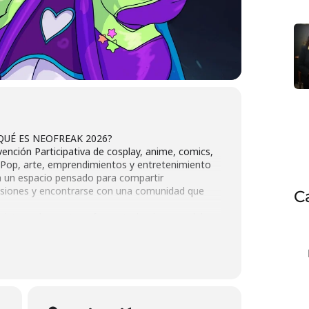
UÉ ES NEOFREAK 2026?
nción Participativa de cosplay, anime, comics,
K-Pop, arte, emprendimientos y entretenimiento
n un espacio pensado para compartir
pasiones y encontrarse con una comunidad que
C
 integrada que transforma todo el sector del
an punto de encuentro para disfrutar durante
lia: Patio de Artesanos, Carritos, Parque de
vidades múltiples.
nio