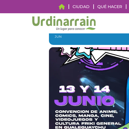
CIUDAD
QUÉ HACER
13
14
NEOFREAK 202
JUN