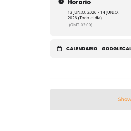
Horario
LUGAR
Puerto de Gualeguaychú
13 JUNIO, 2026 - 14 JUNIO,
2026 (Todo el día)
(GMT-03:00)
CALENDARIO
GOOGLECA
Show
Show