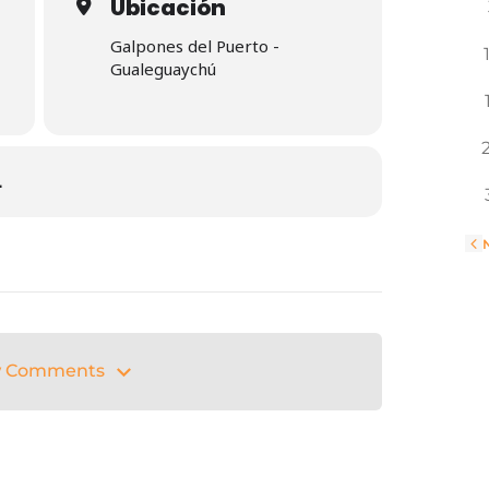
Ubicación
Galpones del Puerto -
Gualeguaychú
L
«
 Comments
 Comments