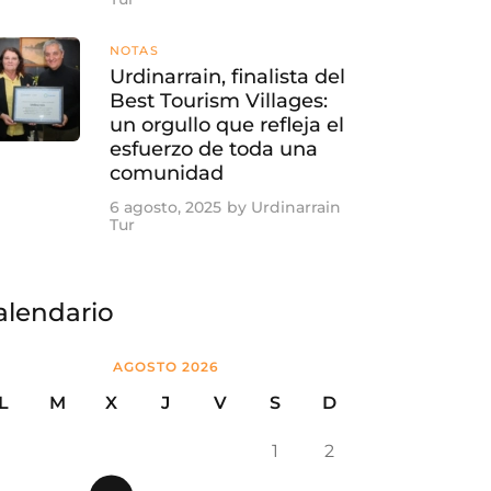
NOTAS
Urdinarrain, finalista del
Best Tourism Villages:
un orgullo que refleja el
esfuerzo de toda una
comunidad
6 agosto, 2025
by
Urdinarrain
Tur
alendario
AGOSTO 2026
L
M
X
J
V
S
D
1
2