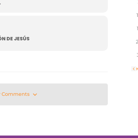
L
N DE JESÚS
«
 Comments
 Comments