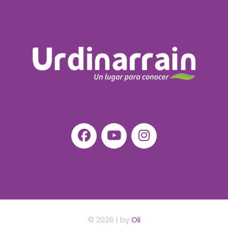
©
2026
| by
Oli