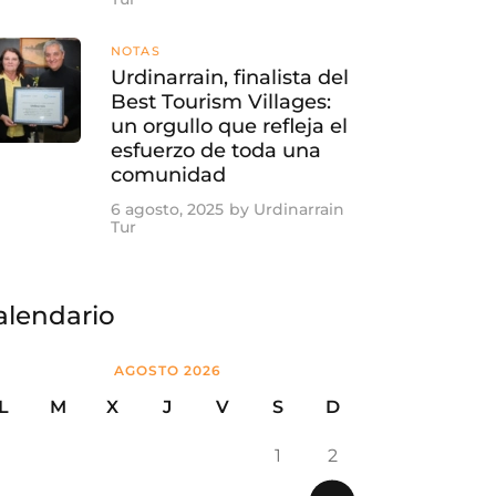
NOTAS
Urdinarrain, finalista del
Best Tourism Villages:
un orgullo que refleja el
esfuerzo de toda una
comunidad
6 agosto, 2025
by
Urdinarrain
Tur
alendario
AGOSTO 2026
L
M
X
J
V
S
D
1
2