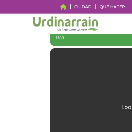
CIUDAD
QUÉ HACER
28
05
CIRCUITO DE 
ABR
MAR